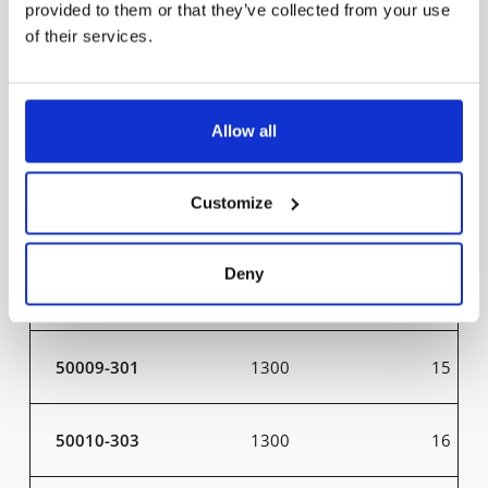
60023-402
26000
200
provided to them or that they’ve collected from your use
of their services.
60025-401
26000
200
Allow all
60025-402
26000
200
Customize
50007-301
800
9
Deny
50008-303
800
10
50009-301
1300
15
50010-303
1300
16