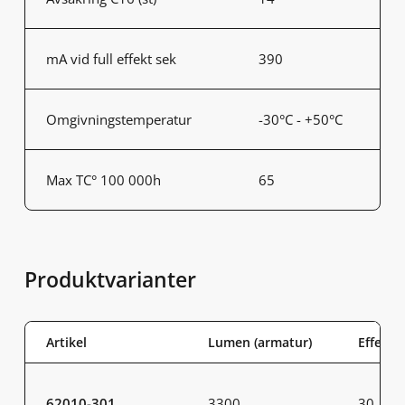
mA vid full effekt sek
390
Omgivningstemperatur
-30°C - +50°C
Max TC° 100 000h
65
Produktvarianter
Artikel
Lumen (armatur)
Effekt 
62010-301
3300
30