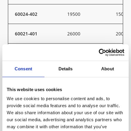
60024-402
19500
150
60021-401
26000
200
60021-402
26000
200
Consent
Details
About
60022-401
26000
200
This website uses cookies
60022-402
26000
200
We use cookies to personalise content and ads, to
provide social media features and to analyse our traffic.
60023-401
26000
200
We also share information about your use of our site with
our social media, advertising and analytics partners who
may combine it with other information that you’ve