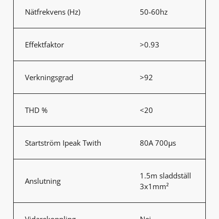
Nätfrekvens (Hz)
50-60hz
Effektfaktor
>0.93
Verkningsgrad
>92
THD %
<20
Startström Ipeak Twith
80A 700μs
1.5m sladdställ
Anslutning
3x1mm²
Vidarekoppling
Nej