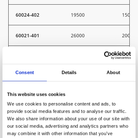
60024-402
19500
150
60021-401
26000
200
60021-402
26000
200
Consent
Details
About
60022-401
26000
200
This website uses cookies
60022-402
26000
200
We use cookies to personalise content and ads, to
provide social media features and to analyse our traffic.
60023-401
26000
200
We also share information about your use of our site with
our social media, advertising and analytics partners who
may combine it with other information that you’ve