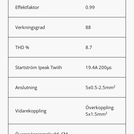
Effektfaktor
0.99
Verkningsgrad
88
THD %
8.7
Startström Ipeak Twith
19.4A 200μs
Anslutning
5x0.5-2.5mm²
Överkoppling
Vidarekoppling
5x1.5mm²
Överspänningsskydd, CM,