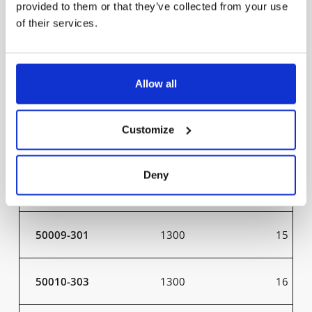
60023-402
26000
200
provided to them or that they’ve collected from your use
of their services.
60025-401
26000
200
Allow all
60025-402
26000
200
Customize
50007-301
800
9
Deny
50008-303
800
10
50009-301
1300
15
50010-303
1300
16