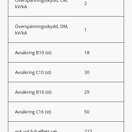
2
kV/kA
Överspänningsskydd, DM,
1
kV/kA
Avsäkring B10 (st)
18
Avsäkring C10 (st)
30
Avsäkring B16 (st)
29
Avsäkring C16 (st)
50
mA vid full effekt sek
227