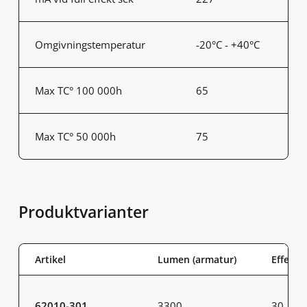
Omgivningstemperatur
-20°C - +40°C
Max TC° 100 000h
65
Max TC° 50 000h
75
Produktvarianter
Artikel
Lumen (armatur)
Effekt 
62010-301
3300
30