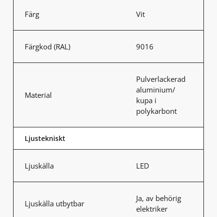
Färg
Vit
Färgkod (RAL)
9016
Pulverlackerad
aluminium/
Material
kupa i
polykarbont
Ljustekniskt
Ljuskälla
LED
Ja, av behörig
Ljuskälla utbytbar
elektriker