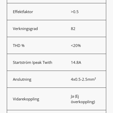
Effektfaktor
>0.5
Verkningsgrad
82
THD %
<20%
Startström Ipeak Twith
14.8A
Anslutning
4x0.5-2.5mm²
Ja (Ej
Vidarekoppling
överkoppling)