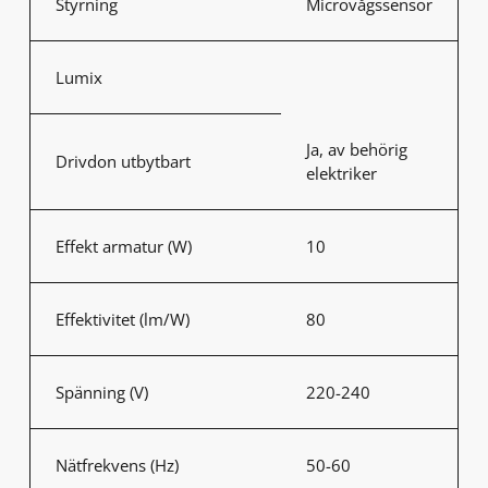
Styrning
Microvågssensor
Lumix
Ja, av behörig
Drivdon utbytbart
elektriker
Effekt armatur (W)
10
Effektivitet (lm/W)
80
Spänning (V)
220-240
Nätfrekvens (Hz)
50-60