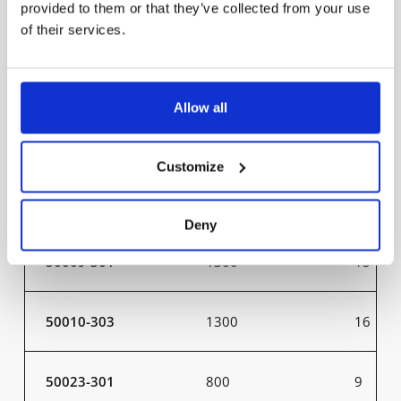
provided to them or that they’ve collected from your use
60025-401
26000
200
of their services.
60025-402
26000
200
Allow all
50007-301
800
9
Customize
50008-303
800
10
Deny
50009-301
1300
15
50010-303
1300
16
50023-301
800
9