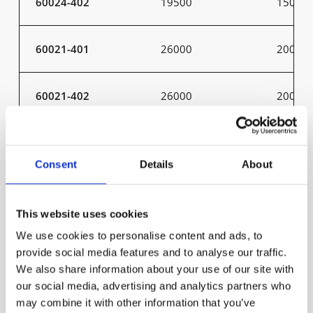
60024-402
19500
150
60021-401
26000
200
60021-402
26000
200
60022-401
26000
200
Consent
Details
About
60022-402
26000
200
This website uses cookies
60023-401
26000
200
We use cookies to personalise content and ads, to
provide social media features and to analyse our traffic.
We also share information about your use of our site with
60023-402
26000
200
our social media, advertising and analytics partners who
may combine it with other information that you’ve