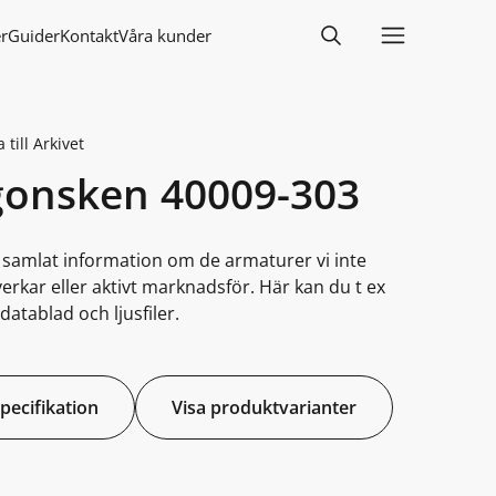
r
Guider
Kontakt
Våra kunder
 till Arkivet
gonsken 40009-303
i samlat information om de armaturer vi inte
lverkar eller aktivt marknadsför. Här kan du t ex
datablad och ljusfiler.
specifikation
Visa produktvarianter