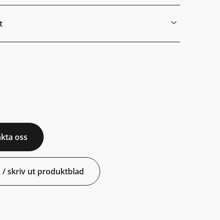
t
kta oss
 / skriv ut produktblad