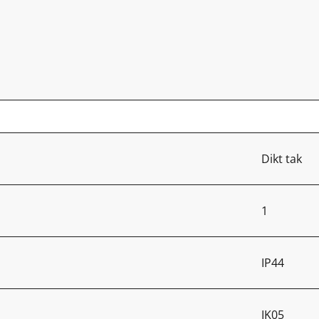
Dikt tak
1
IP44
IK05