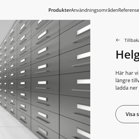
Produkter
Användningsområden
Referense
Tillbaka
Hel
Här har v
längre til
ladda ner 
Visa 