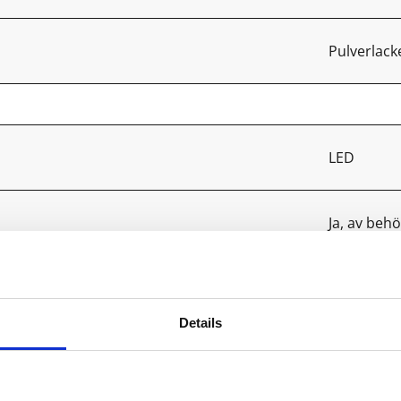
Pulverlac
LED
Ja, av behö
2
Details
C