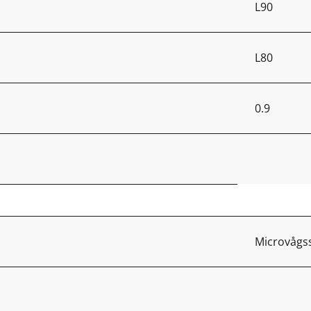
L90
L80
0.9
Microvågs