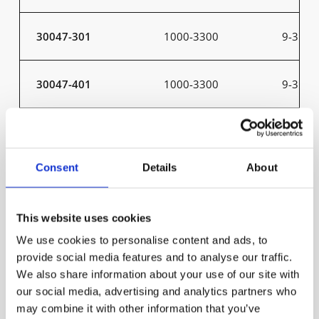
30047-301
1000-3300
9-31
30047-401
1000-3300
9-31
30052-301
1000-3300
9-31
Consent
Details
About
30052-401
1000-3300
9-31
This website uses cookies
30053-301
1000-3300
9-31
We use cookies to personalise content and ads, to
provide social media features and to analyse our traffic.
30053-401
1000-3300
9-31
We also share information about your use of our site with
our social media, advertising and analytics partners who
may combine it with other information that you’ve