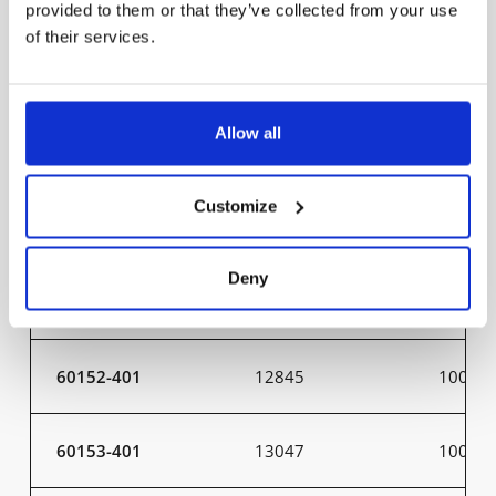
30054-301
1000-3300
9-31
provided to them or that they’ve collected from your use
of their services.
30054-401
1000-3300
9-31
Allow all
30055-301
1000-3300
9-31
Customize
30055-401
1000-3300
9-31
Deny
60151-401
12835
100
60152-401
12845
100
60153-401
13047
100