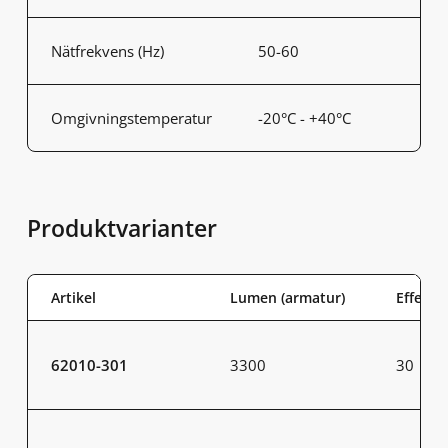
Nätfrekvens (Hz)
50-60
Omgivningstemperatur
-20°C - +40°C
Produktvarianter
Artikel
Lumen (armatur)
Effekt 
62010-301
3300
30