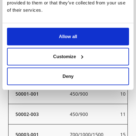
provided to them or that they’ve collected from your use
of their services.
50023-301
800
9
50024-303
800
10
Allow all
50025-301
1300
15
Customize
50026-303
1300
16
Deny
50001-001
450/900
10
50002-003
450/900
11
50003-001
700/1000/1500
15