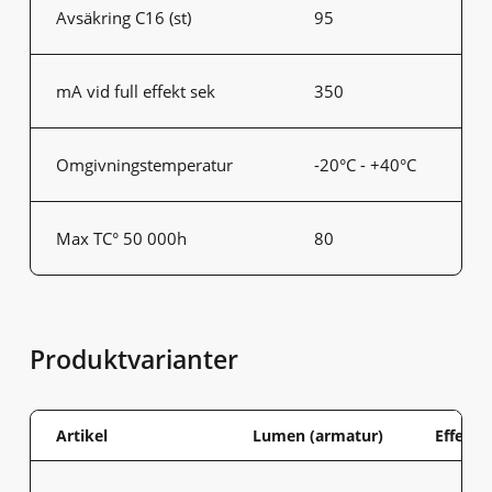
Avsäkring C16 (st)
95
mA vid full effekt sek
350
Omgivningstemperatur
-20°C - +40°C
Max TC° 50 000h
80
Produktvarianter
Artikel
Lumen (armatur)
Effekt 