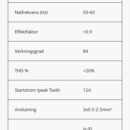
Nätfrekvens (Hz)
50-60
Effektfaktor
>0.9
Verkningsgrad
84
THD %
<20%
Startström Ipeak Twith
12A
Anslutning
3x0.5-2.5mm²
Ja (Ej