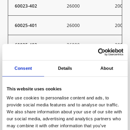
60023-402
26000
200
60025-401
26000
200
60025-402
26000
200
50007-301
800
9
Consent
Details
About
50008-303
800
10
This website uses cookies
We use cookies to personalise content and ads, to
50009-301
1300
15
provide social media features and to analyse our traffic.
We also share information about your use of our site with
our social media, advertising and analytics partners who
50010-303
1300
16
may combine it with other information that you’ve