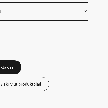
t
kta oss
 / skriv ut produktblad