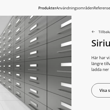
Produkter
Användningsområden
Referense
Tillbaka
Siri
Här har v
längre til
ladda ner 
Visa 