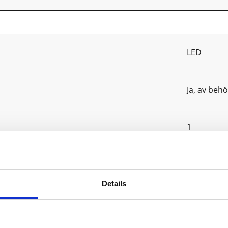
LED
Ja, av behö
1
E
Details
1000-3300