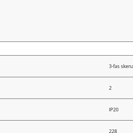
3-fas sken
2
IP20
228