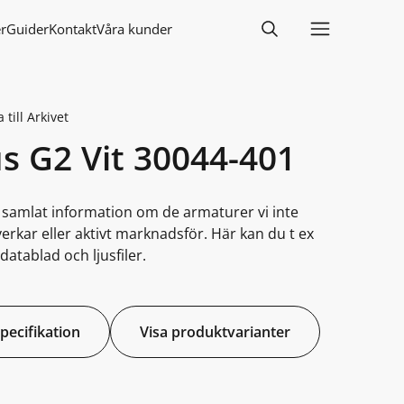
r
Guider
Kontakt
Våra kunder
 till Arkivet
us G2 Vit 30044-401
i samlat information om de armaturer vi inte
lverkar eller aktivt marknadsför. Här kan du t ex
datablad och ljusfiler.
specifikation
Visa produktvarianter