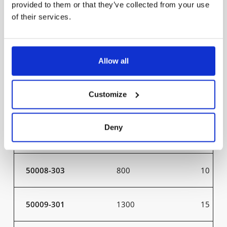
60023-401
26000
200
provided to them or that they’ve collected from your use
of their services.
60023-402
26000
200
Allow all
60025-401
26000
200
Customize
60025-402
26000
200
Deny
50007-301
800
9
50008-303
800
10
50009-301
1300
15