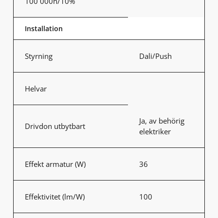
100 000h/10%
Installation
Styrning
Dali/Push
Helvar
Ja, av behörig
Drivdon utbytbart
elektriker
Effekt armatur (W)
36
Effektivitet (lm/W)
100