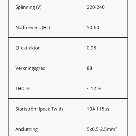
Spänning (V)
220-240
Nätfrekvens (Hz)
50-60
Effektfaktor
0.96
Verkningsgrad
88
THD %
< 12 %
Startström Ipeak Twith
19A 115μs
Anslutning
5x0.5-2.5mm²