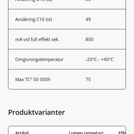
Avsäkring C16 (st)
49
mA vid full effekt sek
800
Omgivningstemperatur
-20°C - +40°C
Max TC° 50 000h
75
Produktvarianter
Artikel
Lumen (armatur)
Effekt 