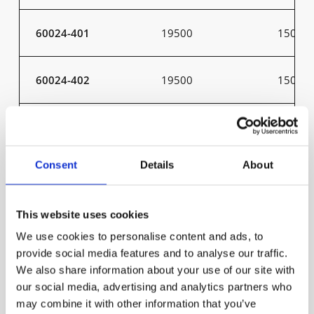
60024-401
19500
150
60024-402
19500
150
60021-401
26000
200
Consent
Details
About
60021-402
26000
200
This website uses cookies
60022-401
26000
200
We use cookies to personalise content and ads, to
provide social media features and to analyse our traffic.
60022-402
26000
200
We also share information about your use of our site with
our social media, advertising and analytics partners who
may combine it with other information that you’ve