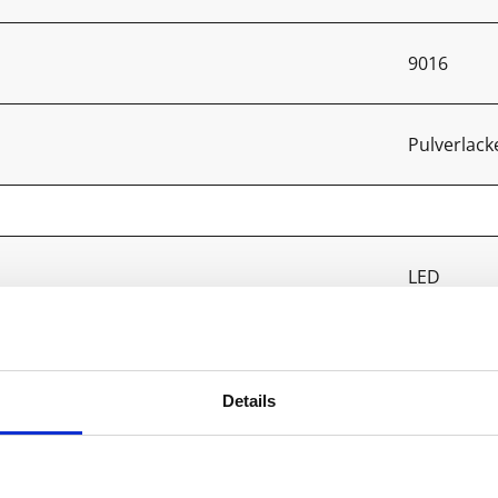
9016
Pulverlac
LED
Ja, av behö
Details
2