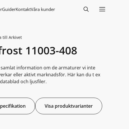
r
Guider
Kontakt
Våra kunder
 till Arkivet
frost 11003-408
i samlat information om de armaturer vi inte
lverkar eller aktivt marknadsför. Här kan du t ex
datablad och ljusfiler.
specifikation
Visa produktvarianter