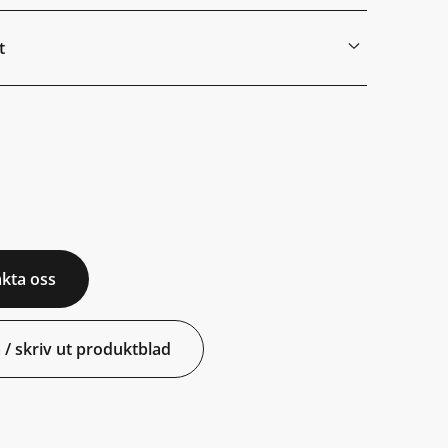
t
kta oss
 / skriv ut produktblad