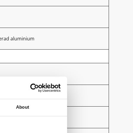
kerad aluminium
rig elektriker
About