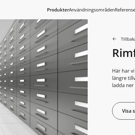
Produkter
Användningsområden
Referense
Tillbaka
Rim
Här har v
längre til
ladda ner 
Visa 