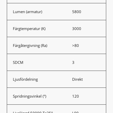
Lumen (armatur)
5800
Färgtemperatur (K)
3000
Färgåtergivning (Ra)
>80
SDCM
3
Ljusfördelning
Direkt
Spridningsvinkel (°)
120
Livslängd 50000 Ta25°
L90