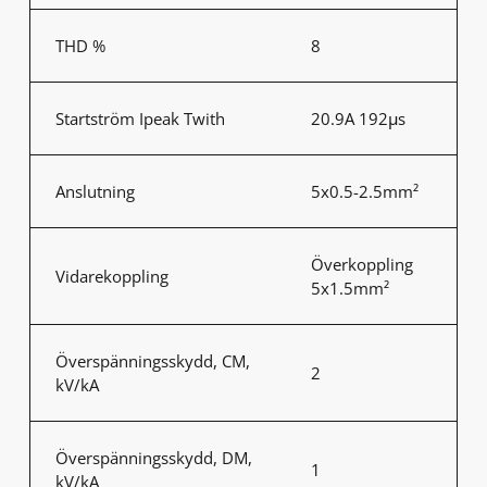
THD %
8
Startström Ipeak Twith
20.9A 192μs
Anslutning
5x0.5-2.5mm²
Överkoppling
Vidarekoppling
5x1.5mm²
Överspänningsskydd, CM,
2
kV/kA
Överspänningsskydd, DM,
1
kV/kA