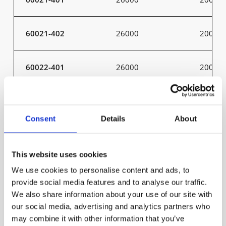
60021-402
26000
200
60022-401
26000
200
60022-402
26000
200
Consent
Details
About
60023-401
26000
200
This website uses cookies
60023-402
26000
200
We use cookies to personalise content and ads, to
provide social media features and to analyse our traffic.
We also share information about your use of our site with
60025-401
26000
200
our social media, advertising and analytics partners who
may combine it with other information that you’ve