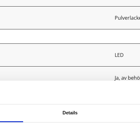
Pulverlac
LED
Ja, av behö
2
Details
C