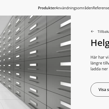
Produkter
Användningsområden
Referense
Tillbaka
Hel
Här har v
längre til
ladda ner 
Visa 