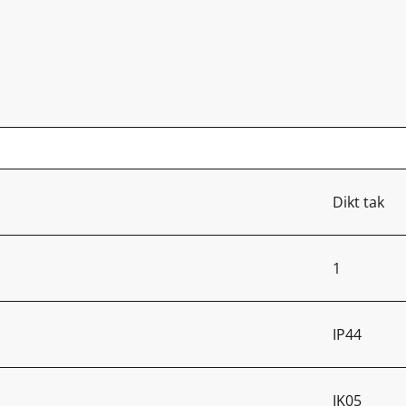
Dikt tak
1
IP44
IK05