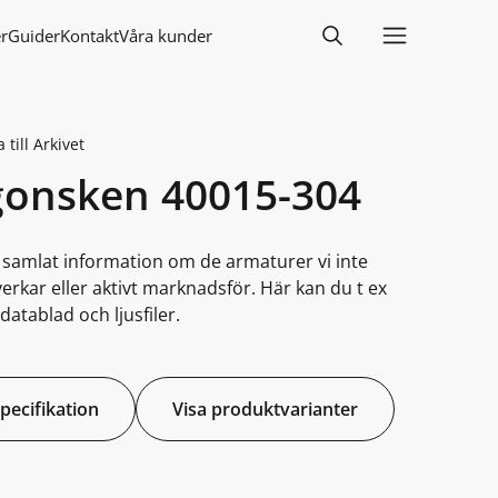
r
Guider
Kontakt
Våra kunder
 till Arkivet
gonsken 40015-304
i samlat information om de armaturer vi inte
lverkar eller aktivt marknadsför. Här kan du t ex
datablad och ljusfiler.
specifikation
Visa produktvarianter