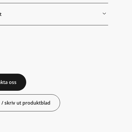
t
kta oss
 / skriv ut produktblad