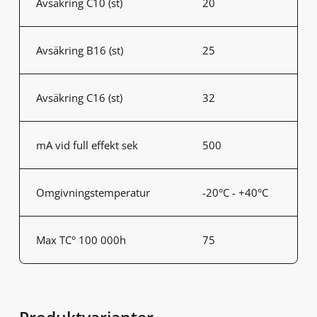
Avsäkring C10 (st)
20
Avsäkring B16 (st)
25
Avsäkring C16 (st)
32
mA vid full effekt sek
500
Omgivningstemperatur
-20°C - +40°C
Max TC° 100 000h
75