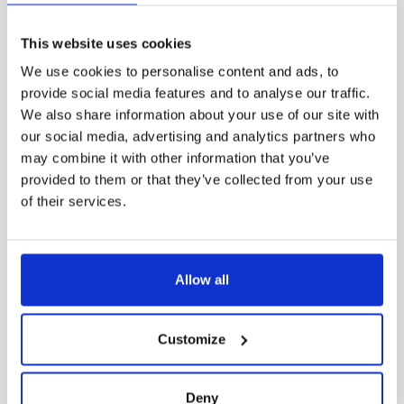
21017-
58
8700
This website uses cookies
401
We use cookies to personalise content and ads, to
provide social media features and to analyse our traffic.
21017-
We also share information about your use of our site with
58
8700
402
our social media, advertising and analytics partners who
may combine it with other information that you’ve
provided to them or that they’ve collected from your use
21018-
58
8700
of their services.
401
21018-
Allow all
58
8700
402
Customize
21019-
58
8700
401
Deny