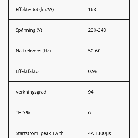
Effektivitet (lm/W)
163
Spänning (V)
220-240
Nätfrekvens (Hz)
50-60
Effektfaktor
0.98
Verkningsgrad
94
THD %
6
Startström Ipeak Twith
4A 1300μs