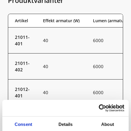
Produktvarianter
Artikel
Effekt armatur (W)
Lumen (armatur)
21011-
40
6000
401
21011-
40
6000
402
21012-
40
6000
401
21012-
40
6000
402
Consent
Details
About