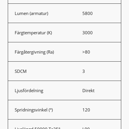
Lumen (armatur)
5800
Färgtemperatur (K)
3000
Färgåtergivning (Ra)
>80
SDCM
3
Ljusfördelning
Direkt
Spridningsvinkel (°)
120
Livslängd 50000 Ta25°
L90