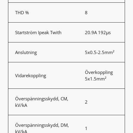
THD %
8
Startström Ipeak Twith
20.9A 192μs
Anslutning
5x0.5-2.5mm²
Överkoppling
Vidarekoppling
5x1.5mm²
Överspänningsskydd, CM,
2
kV/kA
Överspänningsskydd, DM,
1
kV/kA