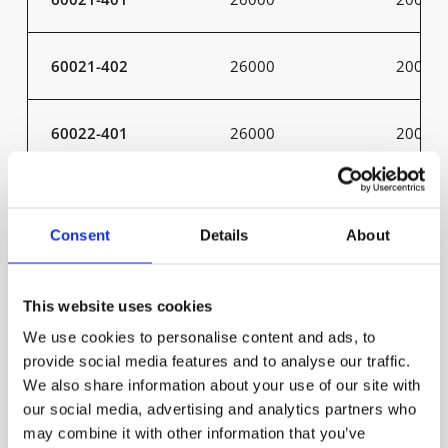
60021-402
26000
200
60022-401
26000
200
60022-402
26000
200
Consent
Details
About
60023-401
26000
200
This website uses cookies
60023-402
26000
200
We use cookies to personalise content and ads, to
provide social media features and to analyse our traffic.
We also share information about your use of our site with
60025-401
26000
200
our social media, advertising and analytics partners who
may combine it with other information that you’ve