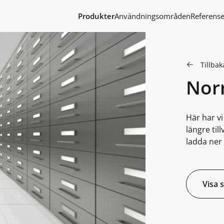
Produkter
Användningsområden
Referense
Tillbaka
Nor
Här har v
längre til
ladda ner 
Visa 