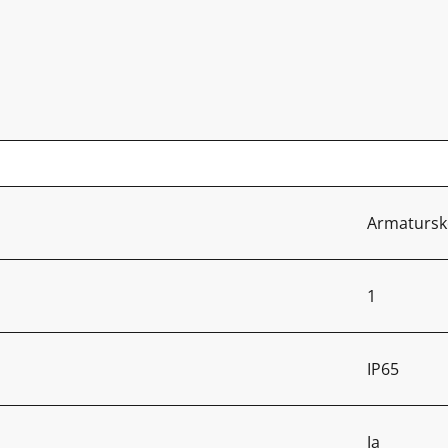
Armatursk
1
IP65
Ja