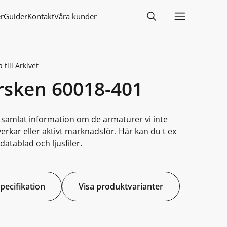
r
Guider
Kontakt
Våra kunder
 till Arkivet
rsken 60018-401
i samlat information om de armaturer vi inte
lverkar eller aktivt marknadsför. Här kan du t ex
datablad och ljusfiler.
specifikation
Visa produktvarianter