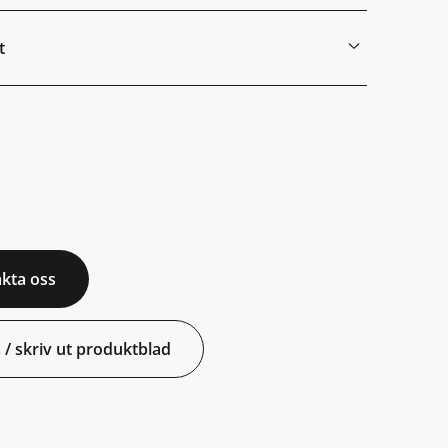
t
kta oss
 / skriv ut produktblad