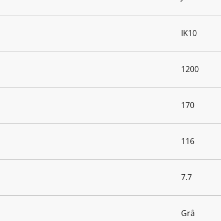
IK10
1200
170
116
7.7
Grå