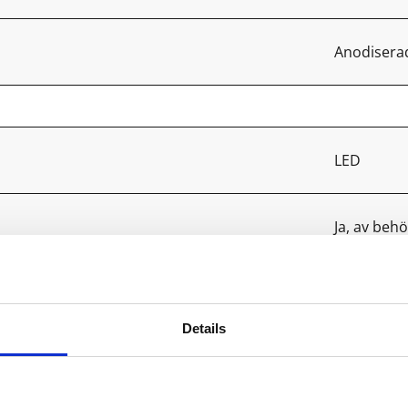
Anodiserad
LED
Ja, av behö
1
Details
D