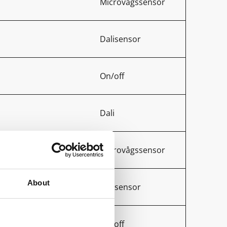
Microvågssensor
Dalisensor
On/off
Dali
Microvågssensor
About
Dalisensor
On/off