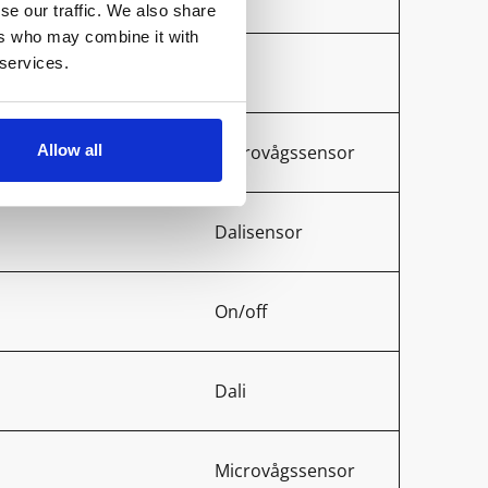
se our traffic. We also share
ers who may combine it with
 services.
Dali
Allow all
Microvågssensor
Dalisensor
On/off
Dali
Microvågssensor