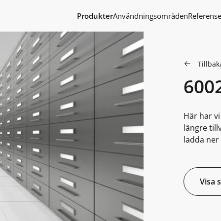
Produkter
Användningsområden
Referense
Tillbaka
600
Här har v
längre til
ladda ner 
Visa 