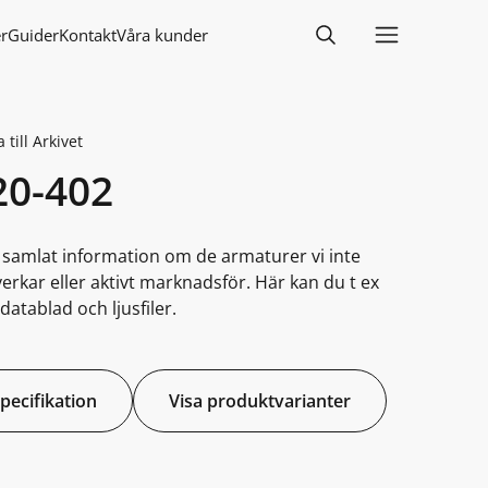
r
Guider
Kontakt
Våra kunder
 till Arkivet
20-402
i samlat information om de armaturer vi inte
lverkar eller aktivt marknadsför. Här kan du t ex
datablad och ljusfiler.
specifikation
Visa produktvarianter