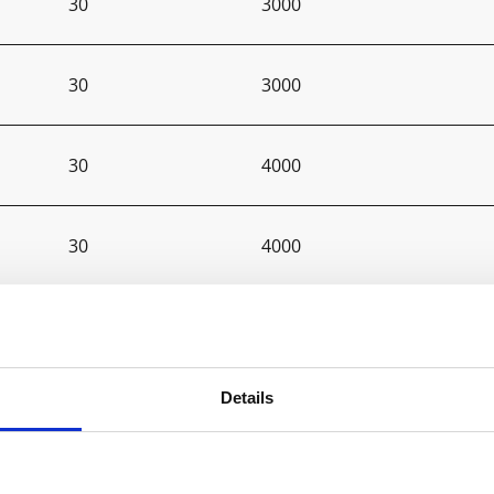
30
3000
30
3000
30
4000
30
4000
30
4000
Details
30
4000
40
3000