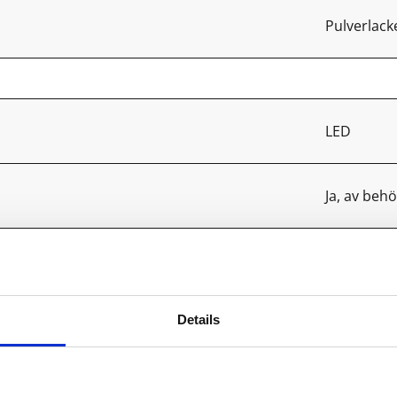
Pulverlac
LED
Ja, av behö
1
Details
E
1000-3300