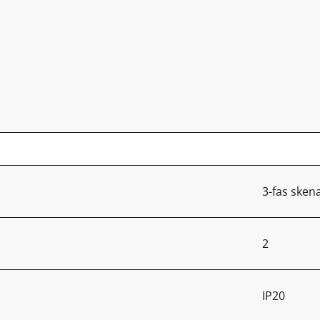
3-fas sken
2
IP20