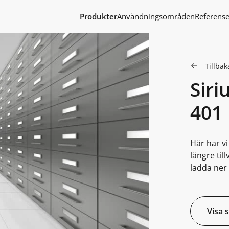
Produkter
Användningsområden
Referense
Tillbaka
Siri
401
Här har v
längre til
ladda ner 
Visa 