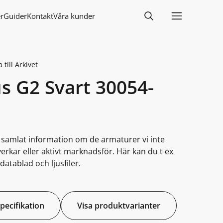
r
Guider
Kontakt
Våra kunder
 till Arkivet
us G2 Svart 30054-
i samlat information om de armaturer vi inte
lverkar eller aktivt marknadsför. Här kan du t ex
datablad och ljusfiler.
specifikation
Visa produktvarianter