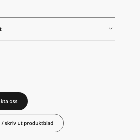
t
kta oss
 / skriv ut produktblad