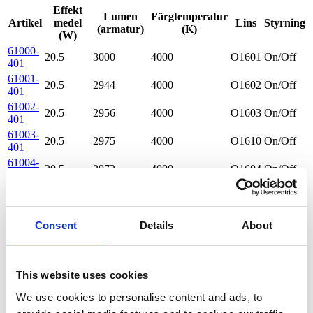
Effekt
Lumen
Färgtemperatur
Artikel
medel
Lins
Styrning
(armatur)
(K)
(W)
61000-
20.5
3000
4000
O1601
On/Off
401
61001-
20.5
2944
4000
O1602
On/Off
401
61002-
20.5
2956
4000
O1603
On/Off
401
61003-
20.5
2975
4000
O1610
On/Off
401
61004-
20.5
2972
4000
O1604
On/Off
401
61005-
20.5
2946
4000
O1605
On/Off
401
61006-
20.5
2954
4000
O1606
On/Off
Consent
Details
About
401
61007-
20.5
2965
4000
O1609
On/Off
401
61008-
This website uses cookies
20.5
2981
4000
O1611
On/Off
401
We use cookies to personalise content and ads, to
61009-
20.5
2997
4000
O1607
On/Off