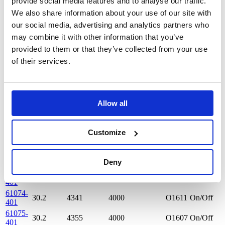
provide social media features and to analyse our traffic.
401
61010-
We also share information about your use of our site with
20.5
2992
4000
O1613
On/Off
401
our social media, advertising and analytics partners who
61066-
may combine it with other information that you’ve
30.2
4363
4000
O1601
On/Off
401
provided to them or that they’ve collected from your use
61067-
30.2
4292
4000
O1602
On/Off
of their services.
401
61068-
30.2
4301
4000
O1603
On/Off
401
61069-
30.2
4319
4000
O1610
On/Off
401
Allow all
61070-
30.2
4313
4000
O1604
On/Off
401
Customize
61071-
30.2
4294
4000
O1605
On/Off
401
61072-
30.2
4302
4000
O1606
On/Off
Deny
401
61073-
30.2
4305
4000
O1609
On/Off
401
61074-
30.2
4341
4000
O1611
On/Off
401
61075-
30.2
4355
4000
O1607
On/Off
401