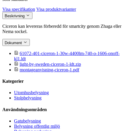
Visa specifikation
Visa produktvarianter
Beskrivning
Ciceron kan levereras förberedd för smartcity genom Zhaga eller
Nema sockel.
Dokument
61072-401-ciceron-1-30w-4400lm-740-o-1606-onoff-
kl1.ldt
light-by-sweden-ciceron-1-ldt.zip
montageanvisning-ciceron-1.pdf
Kategorier
Utomhusbelysning
Stolpbelysning
Användningsområden
Gatubelysning
Belysning offentlig miljö