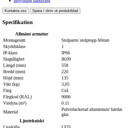
Belysning parkering
Kontakta oss
Spara / skriv ut produktblad
Specifikation
Allmänt armatur
Montagesätt
Stolparm/ stolptopp 60mm
Skyddsklass
1
IP-klass
IP66
Slagtålighet
IK09
Längd (mm)
558
Bredd (mm)
220
Höjd (mm)
135
Vikt (kg)
3,05
Färg
Grå
Färgkod (RAL)
9006
Vindyta (m²)
0.11
Pulverlackerad aluminium/ härdat
Material
glas
Ljustekniskt
Ljuskälla
LED