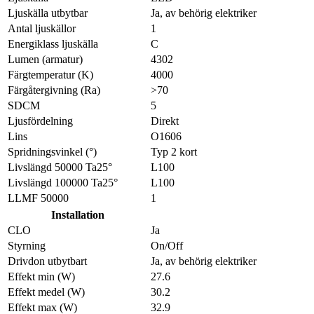
Ljuskälla utbytbar
Ja, av behörig elektriker
Antal ljuskällor
1
Energiklass ljuskälla
C
Lumen (armatur)
4302
Färgtemperatur (K)
4000
Färgåtergivning (Ra)
>70
SDCM
5
Ljusfördelning
Direkt
Lins
O1606
Spridningsvinkel (°)
Typ 2 kort
Livslängd 50000 Ta25°
L100
Livslängd 100000 Ta25°
L100
LLMF 50000
1
Installation
CLO
Ja
Styrning
On/Off
Drivdon utbytbart
Ja, av behörig elektriker
Effekt min (W)
27.6
Effekt medel (W)
30.2
Effekt max (W)
32.9