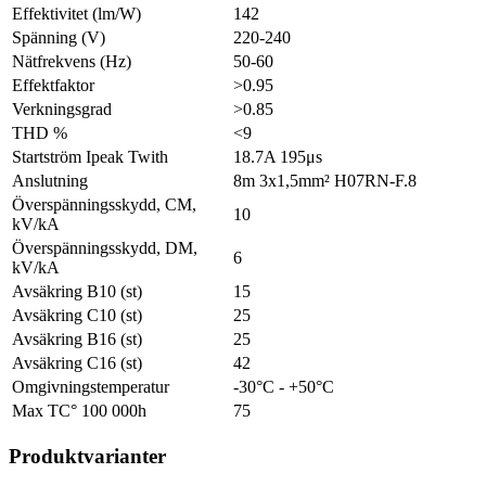
Effektivitet (lm/W)
142
Spänning (V)
220-240
Nätfrekvens (Hz)
50-60
Effektfaktor
>0.95
Verkningsgrad
>0.85
THD %
<9
Startström Ipeak Twith
18.7A 195μs
Anslutning
8m 3x1,5mm² H07RN-F.8
Överspänningsskydd, CM,
10
kV/kA
Överspänningsskydd, DM,
6
kV/kA
Avsäkring B10 (st)
15
Avsäkring C10 (st)
25
Avsäkring B16 (st)
25
Avsäkring C16 (st)
42
Omgivningstemperatur
-30°C - +50°C
Max TC° 100 000h
75
Produktvarianter