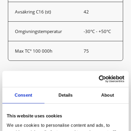
Avsäkring C16 (st)
42
Omgivningstemperatur
-30°C - +50°C
Max TC° 100 000h
75
Produktvarianter
Consent
Details
About
Artikel
Effekt medel (W)
Lumen (armatur)
This website uses cookies
61000-
20.5
3000
We use cookies to personalise content and ads, to
401