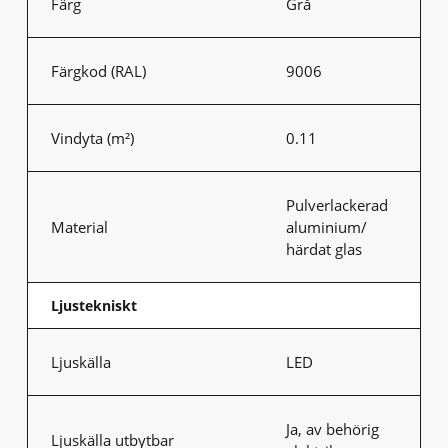
Färg
Grå
Färgkod (RAL)
9006
Vindyta (m²)
0.11
Pulverlackerad
Material
aluminium/
härdat glas
Ljustekniskt
Ljuskälla
LED
Ja, av behörig
Ljuskälla utbytbar