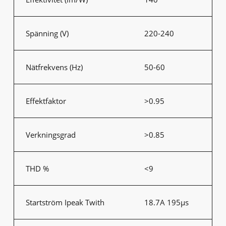
Spänning (V)
220-240
Nätfrekvens (Hz)
50-60
Effektfaktor
>0.95
Verkningsgrad
>0.85
THD %
<9
Startström Ipeak Twith
18.7A 195μs