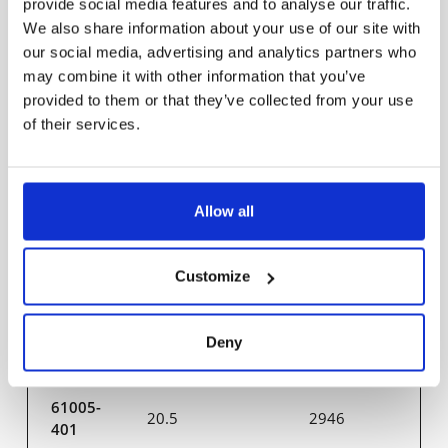
provide social media features and to analyse our traffic.
We also share information about your use of our site with
61001-
our social media, advertising and analytics partners who
20.5
2944
401
may combine it with other information that you’ve
provided to them or that they’ve collected from your use
of their services.
61002-
20.5
2956
401
Allow all
61003-
20.5
2975
401
Customize
61004-
20.5
2972
401
Deny
61005-
20.5
2946
401