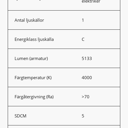
elektriker
Antal ljuskällor
1
Energiklass ljuskälla
C
Lumen (armatur)
5133
Färgtemperatur (K)
4000
Färgåtergivning (Ra)
>70
SDCM
5