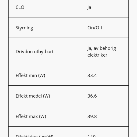
CLO
Ja
Styrning
On/Off
Ja, av behörig
Drivdon utbytbart
elektriker
Effekt min (W)
33.4
Effekt medel (W)
36.6
Effekt max (W)
39.8
Effektivitet (lm/W)
140