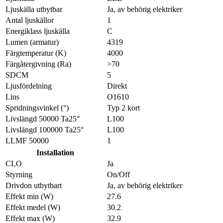
Ljuskälla utbytbar
Ja, av behörig elektriker
Antal ljuskällor
1
Energiklass ljuskälla
C
Lumen (armatur)
4319
Färgtemperatur (K)
4000
Färgåtergivning (Ra)
>70
SDCM
5
Ljusfördelning
Direkt
Lins
O1610
Spridningsvinkel (°)
Typ 2 kort
Livslängd 50000 Ta25°
L100
Livslängd 100000 Ta25°
L100
LLMF 50000
1
Installation
CLO
Ja
Styrning
On/Off
Drivdon utbytbart
Ja, av behörig elektriker
Effekt min (W)
27.6
Effekt medel (W)
30.2
Effekt max (W)
32.9