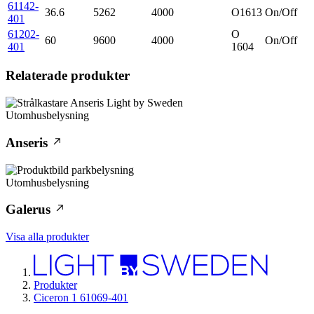
61142-
36.6
5262
4000
O1613
On/Off
401
61202-
O
60
9600
4000
On/Off
401
1604
Relaterade produkter
Utomhusbelysning
Anseris
Utomhusbelysning
Galerus
Visa alla produkter
Produkter
Ciceron 1 61069-401