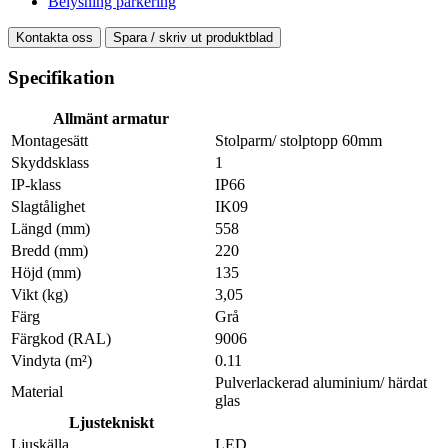
Belysning parkering
Kontakta oss
Spara / skriv ut produktblad
Specifikation
Allmänt armatur
Montagesätt
Stolparm/ stolptopp 60mm
Skyddsklass
1
IP-klass
IP66
Slagtålighet
IK09
Längd (mm)
558
Bredd (mm)
220
Höjd (mm)
135
Vikt (kg)
3,05
Färg
Grå
Färgkod (RAL)
9006
Vindyta (m²)
0.11
Pulverlackerad aluminium/ härdat
Material
glas
Ljustekniskt
Ljuskälla
LED