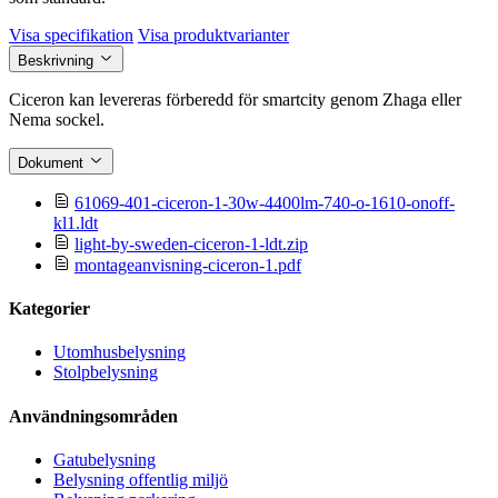
Visa specifikation
Visa produktvarianter
Beskrivning
Ciceron kan levereras förberedd för smartcity genom Zhaga eller
Nema sockel.
Dokument
61069-401-ciceron-1-30w-4400lm-740-o-1610-onoff-
kl1.ldt
light-by-sweden-ciceron-1-ldt.zip
montageanvisning-ciceron-1.pdf
Kategorier
Utomhusbelysning
Stolpbelysning
Användningsområden
Gatubelysning
Belysning offentlig miljö