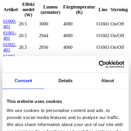
Effekt
Lumen
Färgtemperatur
Artikel
medel
Lins
Styrning
(armatur)
(K)
(W)
61000-
20.5
3000
4000
O1601
On/Off
401
61001-
20.5
2944
4000
O1602
On/Off
401
61002-
20.5
2956
4000
O1603
On/Off
401
61003-
20.5
2975
4000
O1610
On/Off
401
61004-
20.5
2972
4000
O1604
On/Off
401
61005-
Consent
Details
About
20.5
2946
4000
O1605
On/Off
401
61006-
20.5
2954
4000
O1606
On/Off
401
This website uses cookies
61007-
20.5
2965
4000
O1609
On/Off
401
We use cookies to personalise content and ads, to
61008-
20.5
2981
4000
O1611
On/Off
provide social media features and to analyse our traffic.
401
We also share information about your use of our site with
61009-
20.5
2997
4000
O1607
On/Off