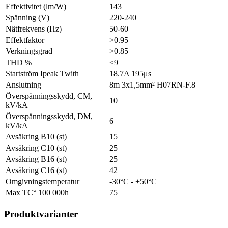
Effektivitet (lm/W)
143
Spänning (V)
220-240
Nätfrekvens (Hz)
50-60
Effektfaktor
>0.95
Verkningsgrad
>0.85
THD %
<9
Startström Ipeak Twith
18.7A 195μs
Anslutning
8m 3x1,5mm² H07RN-F.8
Överspänningsskydd, CM,
10
kV/kA
Överspänningsskydd, DM,
6
kV/kA
Avsäkring B10 (st)
15
Avsäkring C10 (st)
25
Avsäkring B16 (st)
25
Avsäkring C16 (st)
42
Omgivningstemperatur
-30°C - +50°C
Max TC° 100 000h
75
Produktvarianter