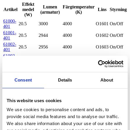
Effekt
Lumen
Färgtemperatur
Artikel
medel
Lins
Styrning
(armatur)
(K)
(W)
61000-
20.5
3000
4000
O1601
On/Off
401
61001-
20.5
2944
4000
O1602
On/Off
401
61002-
20.5
2956
4000
O1603
On/Off
401
61003-
20.5
2975
4000
O1610
On/Off
401
61004-
20.5
2972
4000
O1604
On/Off
401
61005-
Consent
Details
About
20.5
2946
4000
O1605
On/Off
401
61006-
20.5
2954
4000
O1606
On/Off
401
This website uses cookies
61007-
20.5
2965
4000
O1609
On/Off
401
We use cookies to personalise content and ads, to
61008-
20.5
2981
4000
O1611
On/Off
provide social media features and to analyse our traffic.
401
We also share information about your use of our site with
61009-
20.5
2997
4000
O1607
On/Off