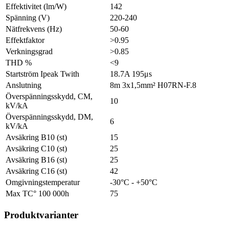
Effektivitet (lm/W)
142
Spänning (V)
220-240
Nätfrekvens (Hz)
50-60
Effektfaktor
>0.95
Verkningsgrad
>0.85
THD %
<9
Startström Ipeak Twith
18.7A 195μs
Anslutning
8m 3x1,5mm² H07RN-F.8
Överspänningsskydd, CM,
10
kV/kA
Överspänningsskydd, DM,
6
kV/kA
Avsäkring B10 (st)
15
Avsäkring C10 (st)
25
Avsäkring B16 (st)
25
Avsäkring C16 (st)
42
Omgivningstemperatur
-30°C - +50°C
Max TC° 100 000h
75
Produktvarianter