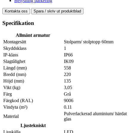
Belysning parkering
Kontakta oss
Spara / skriv ut produktblad
Specifikation
Allmänt armatur
Montagesätt
Stolparm/ stolptopp 60mm
Skyddsklass
1
IP-klass
IP66
Slagtålighet
IK09
Längd (mm)
558
Bredd (mm)
220
Höjd (mm)
135
Vikt (kg)
3,05
Färg
Grå
Färgkod (RAL)
9006
Vindyta (m²)
0.11
Pulverlackerad aluminium/ härdat
Material
glas
Ljustekniskt
Ljuskälla
LED