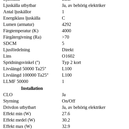
Ljuskälla utbytbar
Ja, av behörig elektriker
Antal ljuskällor
1
Energiklass ljuskälla
C
Lumen (armatur)
4292
Färgtemperatur (K)
4000
Färgåtergivning (Ra)
>70
SDCM
5
Ljusfördelning
Direkt
Lins
O1602
Spridningsvinkel (°)
Typ 2 kort
Livslängd 50000 Ta25°
L100
Livslängd 100000 Ta25°
L100
LLMF 50000
1
Installation
CLO
Ja
Styrning
On/Off
Drivdon utbytbart
Ja, av behörig elektriker
Effekt min (W)
27.6
Effekt medel (W)
30.2
Effekt max (W)
32.9