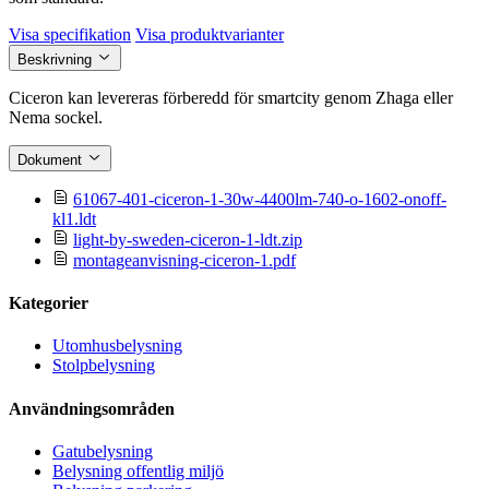
Visa specifikation
Visa produktvarianter
Beskrivning
Ciceron kan levereras förberedd för smartcity genom Zhaga eller
Nema sockel.
Dokument
61067-401-ciceron-1-30w-4400lm-740-o-1602-onoff-
kl1.ldt
light-by-sweden-ciceron-1-ldt.zip
montageanvisning-ciceron-1.pdf
Kategorier
Utomhusbelysning
Stolpbelysning
Användningsområden
Gatubelysning
Belysning offentlig miljö