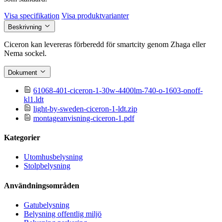
Visa specifikation
Visa produktvarianter
Beskrivning
Ciceron kan levereras förberedd för smartcity genom Zhaga eller
Nema sockel.
Dokument
61068-401-ciceron-1-30w-4400lm-740-o-1603-onoff-
kl1.ldt
light-by-sweden-ciceron-1-ldt.zip
montageanvisning-ciceron-1.pdf
Kategorier
Utomhusbelysning
Stolpbelysning
Användningsområden
Gatubelysning
Belysning offentlig miljö