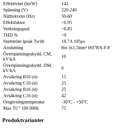
Effektivitet (lm/W)
142
Spänning (V)
220-240
Nätfrekvens (Hz)
50-60
Effektfaktor
>0.95
Verkningsgrad
>0.85
THD %
<9
Startström Ipeak Twith
18.7A 195μs
Anslutning
8m 3x1,5mm² H07RN-F.8
Överspänningsskydd, CM,
10
kV/kA
Överspänningsskydd, DM,
6
kV/kA
Avsäkring B10 (st)
15
Avsäkring C10 (st)
25
Avsäkring B16 (st)
25
Avsäkring C16 (st)
42
Omgivningstemperatur
-30°C - +50°C
Max TC° 100 000h
75
Produktvarianter