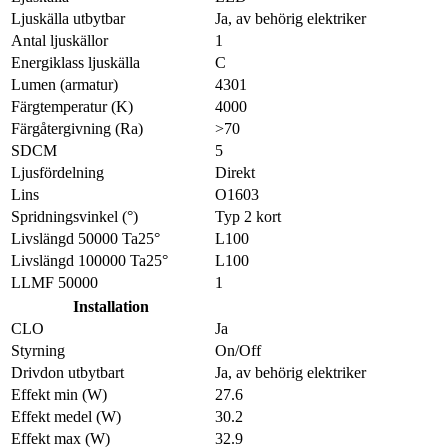
Ljuskälla utbytbar
Ja, av behörig elektriker
Antal ljuskällor
1
Energiklass ljuskälla
C
Lumen (armatur)
4301
Färgtemperatur (K)
4000
Färgåtergivning (Ra)
>70
SDCM
5
Ljusfördelning
Direkt
Lins
O1603
Spridningsvinkel (°)
Typ 2 kort
Livslängd 50000 Ta25°
L100
Livslängd 100000 Ta25°
L100
LLMF 50000
1
Installation
CLO
Ja
Styrning
On/Off
Drivdon utbytbart
Ja, av behörig elektriker
Effekt min (W)
27.6
Effekt medel (W)
30.2
Effekt max (W)
32.9