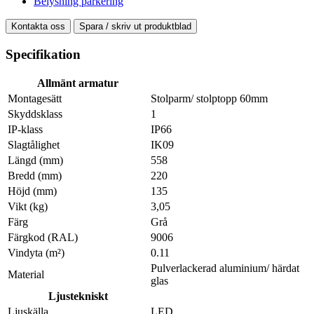
Belysning parkering
Kontakta oss
Spara / skriv ut produktblad
Specifikation
Allmänt armatur
Montagesätt
Stolparm/ stolptopp 60mm
Skyddsklass
1
IP-klass
IP66
Slagtålighet
IK09
Längd (mm)
558
Bredd (mm)
220
Höjd (mm)
135
Vikt (kg)
3,05
Färg
Grå
Färgkod (RAL)
9006
Vindyta (m²)
0.11
Pulverlackerad aluminium/ härdat
Material
glas
Ljustekniskt
Ljuskälla
LED