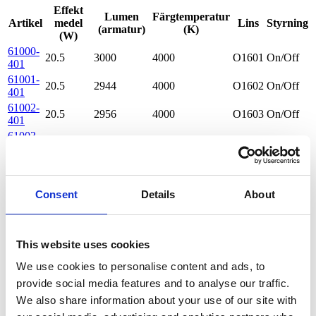
Effekt
Lumen
Färgtemperatur
Artikel
medel
Lins
Styrning
(armatur)
(K)
(W)
61000-
20.5
3000
4000
O1601
On/Off
401
61001-
20.5
2944
4000
O1602
On/Off
401
61002-
20.5
2956
4000
O1603
On/Off
401
61003-
20.5
2975
4000
O1610
On/Off
401
61004-
20.5
2972
4000
O1604
On/Off
401
61005-
Consent
Details
About
20.5
2946
4000
O1605
On/Off
401
61006-
20.5
2954
4000
O1606
On/Off
401
This website uses cookies
61007-
20.5
2965
4000
O1609
On/Off
401
We use cookies to personalise content and ads, to
61008-
20.5
2981
4000
O1611
On/Off
provide social media features and to analyse our traffic.
401
We also share information about your use of our site with
61009-
20.5
2997
4000
O1607
On/Off