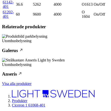
61142-
36.6
5262
4000
O1613
On/Off
401
61202-
O
60
9600
4000
On/Off
401
1604
Relaterade produkter
Utomhusbelysning
Galerus
Utomhusbelysning
Anseris
Visa alla produkter
Produkter
Ciceron 1 61068-401