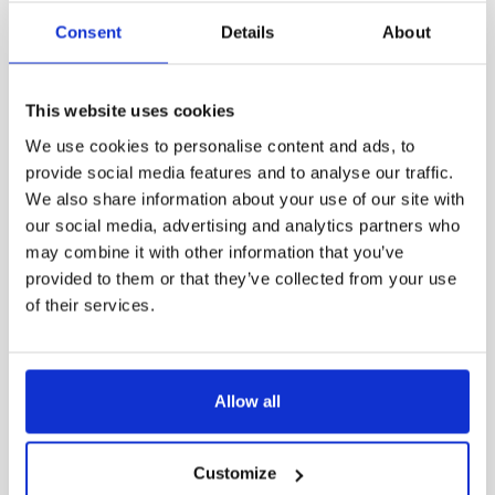
Max TC° 100 000h
75
Consent
Details
About
This website uses cookies
We use cookies to personalise content and ads, to
Produktvarianter
provide social media features and to analyse our traffic.
We also share information about your use of our site with
our social media, advertising and analytics partners who
Artikel
Effekt medel (W)
Lumen (armatur)
may combine it with other information that you’ve
provided to them or that they’ve collected from your use
61000-
of their services.
20.5
3000
401
61001-
Allow all
20.5
2944
401
Customize
61002-