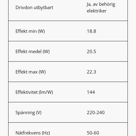
Ja, av behörig
Drivdon utbytbart
elektriker
Effekt min (W)
18.8
Effekt medel (W)
20.5
Effekt max (W)
22.3
Effektivitet (lm/W)
144
Spänning (V)
220-240
Nätfrekvens (Hz)
50-60