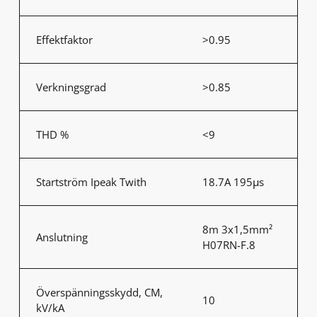
Effektfaktor
>0.95
Verkningsgrad
>0.85
THD %
<9
Startström Ipeak Twith
18.7A 195μs
8m 3x1,5mm²
Anslutning
H07RN-F.8
Överspänningsskydd, CM,
10
kV/kA