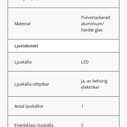
Pulverlackerad
Material
aluminium/
härdat glas
Ljustekniskt
Ljuskälla
LED
Ja, av behörig
Ljuskälla utbytbar
elektriker
Antal ljuskällor
1
Energiklass ljuskälla
C