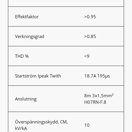
Effektfaktor
>0.95
Verkningsgrad
>0.85
THD %
<9
Startström Ipeak Twith
18.7A 195μs
8m 3x1,5mm²
Anslutning
H07RN-F.8
Överspänningsskydd, CM,
10
kV/kA