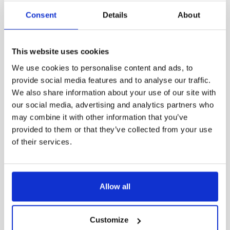
Max TC° 100 000h
75
Consent
Details
About
This website uses cookies
We use cookies to personalise content and ads, to
Produktvarianter
provide social media features and to analyse our traffic.
We also share information about your use of our site with
our social media, advertising and analytics partners who
Artikel
Effekt medel (W)
Lumen (armatur)
may combine it with other information that you’ve
provided to them or that they’ve collected from your use
61000-
of their services.
20.5
3000
401
61001-
Allow all
20.5
2944
401
Customize
61002-