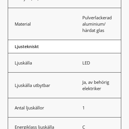
Pulverlackerad
Material
aluminium/
härdat glas
Ljustekniskt
Ljuskälla
LED
Ja, av behörig
Ljuskälla utbytbar
elektriker
Antal ljuskällor
1
Energiklass ljuskälla
C