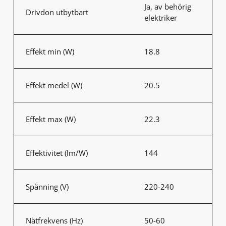
Ja, av behörig
Drivdon utbytbart
elektriker
Effekt min (W)
18.8
Effekt medel (W)
20.5
Effekt max (W)
22.3
Effektivitet (lm/W)
144
Spänning (V)
220-240
Nätfrekvens (Hz)
50-60