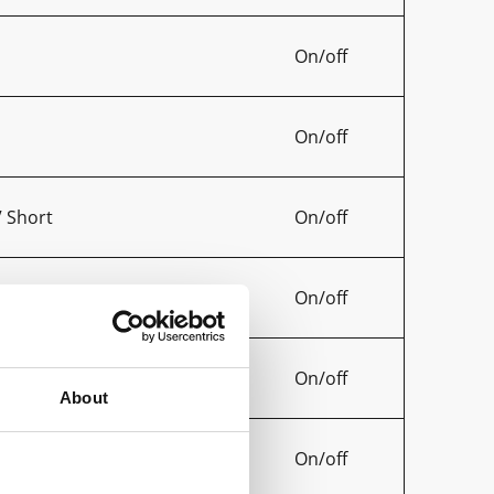
On/off
On/off
V Short
On/off
0
On/off
On/off
About
On/off