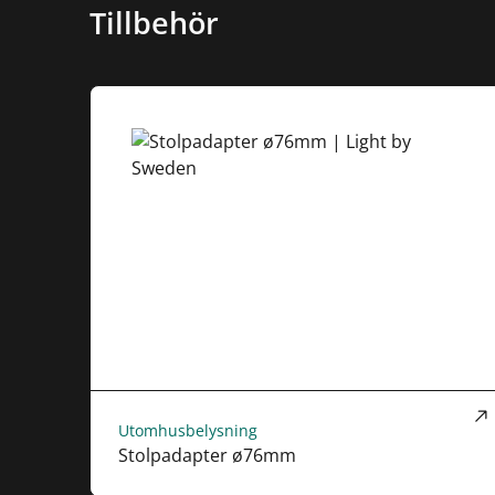
Tillbehör
Utomhusbelysning
Stolpadapter ø76mm