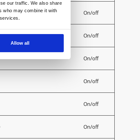
se our traffic. We also share
ers who may combine it with
On/off
 services.
0
On/off
Allow all
On/off
On/off
On/off
0
On/off