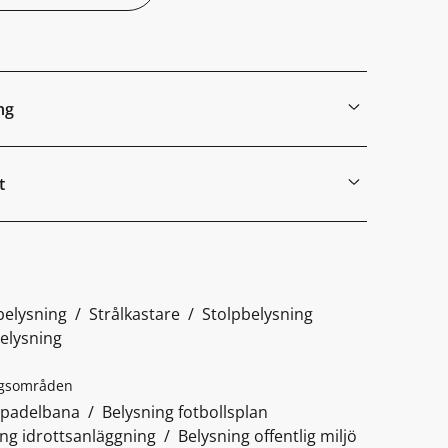
ng
t
elysning
Strålkastare
Stolpbelysning
elysning
gsområden
 padelbana
Belysning fotbollsplan
ing idrottsanläggning
Belysning offentlig miljö