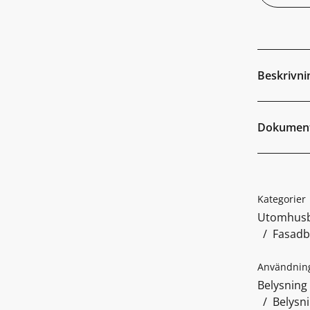
Beskrivni
Dokumen
Kategorier
Utomhusb
Fasadb
Användnin
Belysning
Belysn