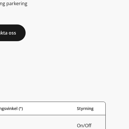
ing parkering
kta oss
gsvinkel (°)
Styrning
On/Off