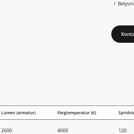
Belysn
Konta
Lumen (armatur)
Färgtemperatur (K)
Spridnin
2600
4000
120