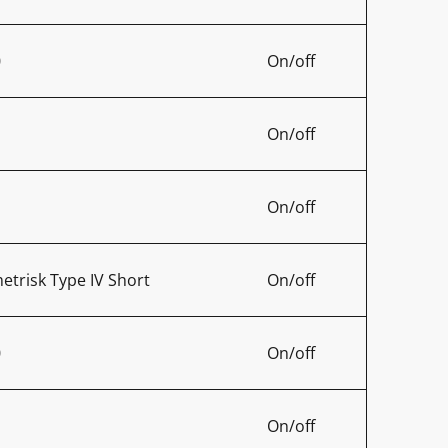
0
On/off
On/off
On/off
trisk Type IV Short
On/off
0
On/off
On/off