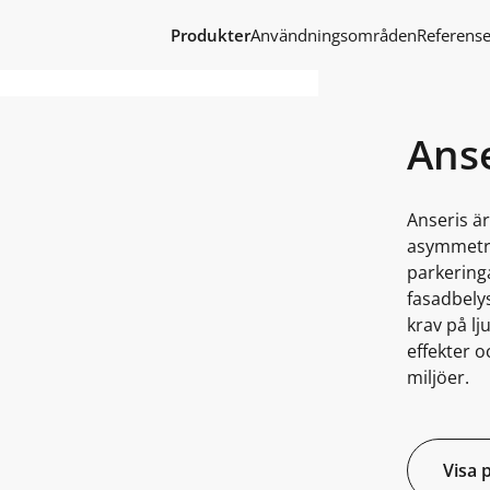
Produkter
Användningsområden
Referense
Anse
Anseris ä
asymmetri
parkeringa
fasadbelys
krav på lj
effekter o
miljöer.
Visa 