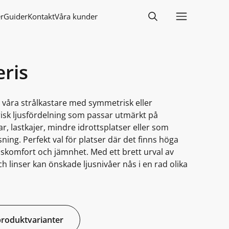
r
Guider
Kontakt
Våra kunder
ris
r våra strålkastare med symmetrisk eller
sk ljusfördelning som passar utmärkt på
r, lastkajer, mindre idrottsplatser eller som
ning. Perfekt val för platser där det finns höga
uskomfort och jämnhet. Med ett brett urval av
ch linser kan önskade ljusnivåer nås i en rad olika
produktvarianter