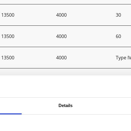
13500
4000
30
13500
4000
60
13500
4000
Type I
20000
4000
65x12
20000
4000
30x60
Details
20000
4000
30