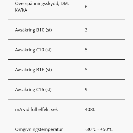
Överspänningsskydd, DM,
6
kV/kA
Avsäkring B10 (st)
3
Avsäkring C10 (st)
5
Avsäkring B16 (st)
5
Avsäkring C16 (st)
9
mA vid full effekt sek
4080
Omgivningstemperatur
-30°C - +50°C