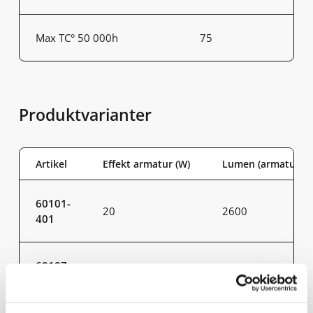
Max TC° 50 000h
75
Produktvarianter
Artikel
Effekt armatur (W)
Lumen (armatur)
60101-
20
2600
401
60107-
50
6500
401