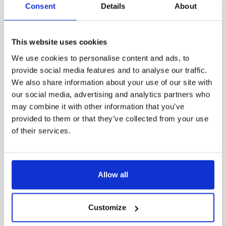
Consent
Details
About
60108-
50
6500
401
This website uses cookies
60109-
We use cookies to personalise content and ads, to
50
6500
401
provide social media features and to analyse our traffic.
We also share information about your use of our site with
our social media, advertising and analytics partners who
60112-
50
6500
may combine it with other information that you’ve
401
provided to them or that they’ve collected from your use
of their services.
60113-
100
13500
401
Allow all
60114-
100
13500
401
Customize