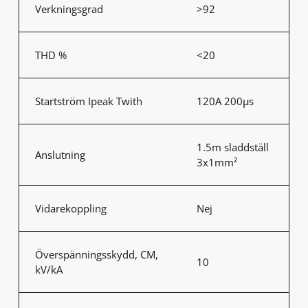
Verkningsgrad
>92
THD %
<20
Startström Ipeak Twith
120A 200μs
1.5m sladdställ
Anslutning
3x1mm²
Vidarekoppling
Nej
Överspänningsskydd, CM,
10
kV/kA