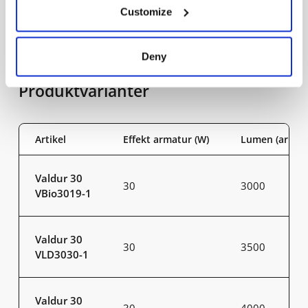
Customize
Omgivningstemperatur
-40 - +35°C
Deny
Produktvarianter
Artikel
Effekt armatur (W)
Lumen (armat
Valdur 30
30
3000
VBio3019-1
Valdur 30
30
3500
VLD3030-1
Valdur 30
30
4000