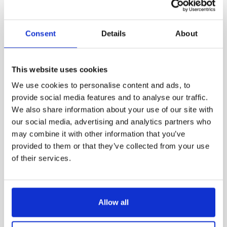
Effekt armatur (W)
30
Consent
Details
About
Effektivitet (lm/W)
100
Spänning (V)
220-240
This website uses cookies
We use cookies to personalise content and ads, to
provide social media features and to analyse our traffic.
Nätfrekvens (Hz)
50-60
We also share information about your use of our site with
our social media, advertising and analytics partners who
may combine it with other information that you’ve
Startström Ipeak Twith
120A, 277μs
provided to them or that they’ve collected from your use
of their services.
Anslutning
Kabel 8m
Allow all
Vidarekoppling
Nej