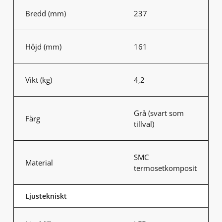
Bredd (mm)
237
Höjd (mm)
161
Vikt (kg)
4,2
Grå (svart som
Färg
tillval)
SMC
Material
termosetkomposit
Ljustekniskt