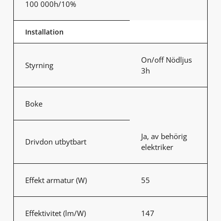
100 000h/10%
Installation
On/off Nödljus
Styrning
3h
Boke
Ja, av behörig
Drivdon utbytbart
elektriker
Effekt armatur (W)
55
Effektivitet (lm/W)
147