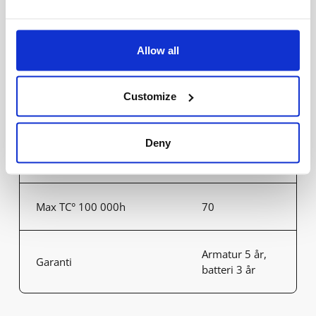
Avsäkring B16 (st)
13
Allow all
Avsäkring C16 (st)
22
Customize
mA vid full effekt sek
1500
Deny
Omgivningstemperatur
-20°C - +40°C
Max TC° 100 000h
70
Armatur 5 år,
Garanti
batteri 3 år