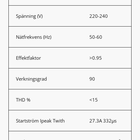
Spänning (V)
220-240
Nätfrekvens (Hz)
50-60
Effektfaktor
>0.95
Verkningsgrad
90
THD %
<15
Startström Ipeak Twith
27.3A 332μs