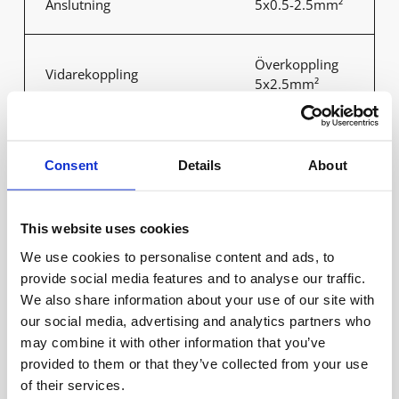
Anslutning
5x0.5-2.5mm²
Överkoppling
Vidarekoppling
5x2.5mm²
Överspänningsskydd, CM,
2
kV/kA
Consent
Details
About
Överspänningsskydd, DM,
This website uses cookies
2
kV/kA
We use cookies to personalise content and ads, to
provide social media features and to analyse our traffic.
We also share information about your use of our site with
Avsäkring B10 (st)
8
our social media, advertising and analytics partners who
may combine it with other information that you’ve
Avsäkring C10 (st)
13
provided to them or that they’ve collected from your use
of their services.