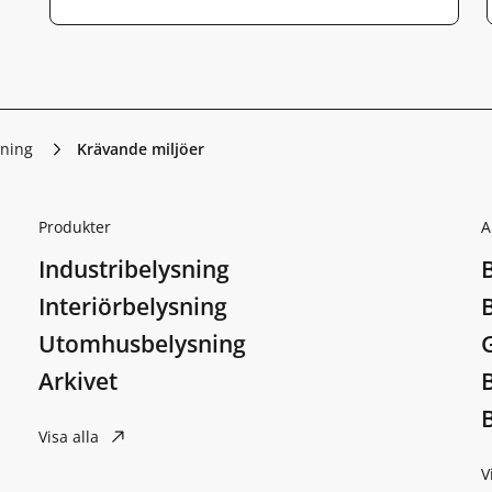
sning
Krävande miljöer
Produkter
A
Industribelysning
Interiörbelysning
Utomhusbelysning
Arkivet
B
Visa alla
V