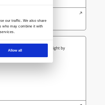
Industribelysning
se our traffic. We also share
ATEX
ers who may combine it with
 services.
Allow all