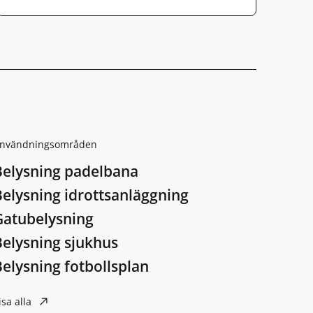
nvändningsområden
Belysning padelbana
Belysning idrottsanläggning
Gatubelysning
Belysning sjukhus
elysning fotbollsplan
isa alla