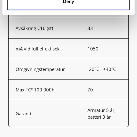
Deny
Avsäkring B16 (st)
20
Avsäkring C16 (st)
33
mA vid full effekt sek
1050
Omgivningstemperatur
-20°C - +40°C
Max TC° 100 000h
70
Armatur 5 år,
Garanti
batteri 3 år