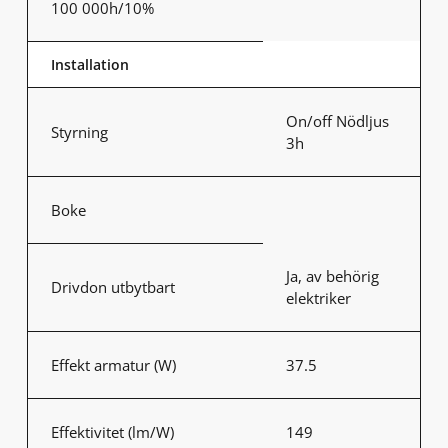
100 000h/10%
Installation
On/off Nödljus
Styrning
3h
Boke
Ja, av behörig
Drivdon utbytbart
elektriker
Effekt armatur (W)
37.5
Effektivitet (lm/W)
149