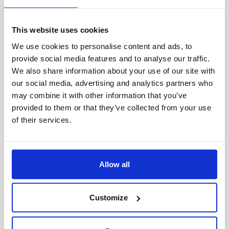
Anslutning
5x0.5-2.5mm²
This website uses cookies
Överkoppling
Vidarekoppling
We use cookies to personalise content and ads, to
5x2.5mm²
provide social media features and to analyse our traffic.
We also share information about your use of our site with
Överspänningsskydd, CM,
our social media, advertising and analytics partners who
2
kV/kA
may combine it with other information that you’ve
provided to them or that they’ve collected from your use
of their services.
Överspänningsskydd, DM,
2
kV/kA
Allow all
Avsäkring B10 (st)
12
Customize
Avsäkring C10 (st)
20