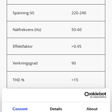
Spänning (V)
220-240
Nätfrekvens (Hz)
50-60
Effektfaktor
>0.95
Verkningsgrad
90
THD %
<15
Startström Ipeak Twith
20.5A 262μs
Consent
Details
About