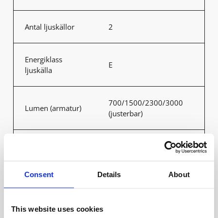
Antal ljuskällor
2
Energiklass
E
ljuskälla
700/1500/2300/3000
Lumen (armatur)
(justerbar)
Färgtemperatur
3000/3500/4000
(K)
(justerbar)
Consent
Details
About
Färgåtergivning
>80
(Ra)
This website uses cookies