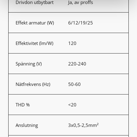
Drivdon utbytbart
Ja, av proffs
Effekt armatur (W)
6/12/19/25
Effektivitet (lm/W)
120
Spänning (V)
220-240
Nätfrekvens (Hz)
50-60
THD %
<20
Anslutning
3x0,5-2,5mm²