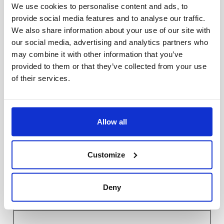
We use cookies to personalise content and ads, to
SDCM
3
provide social media features and to analyse our traffic.
We also share information about your use of our site with
our social media, advertising and analytics partners who
Ljusfördelning
Direkt/Indirekt
may combine it with other information that you’ve
provided to them or that they’ve collected from your use
of their services.
Spridningsvinkel
120
(°)
Allow all
Livslängd 100000
L80
Ta25°
Customize
Installation
Deny
Styrning
Sensor/Nödljus 3h