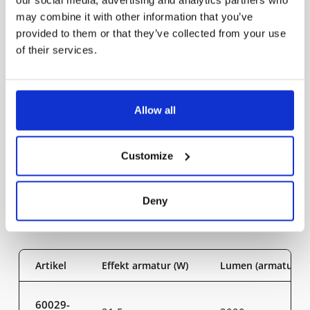
our social media, advertising and analytics partners who
Avsäkring C16 (st)
44
may combine it with other information that you’ve
provided to them or that they’ve collected from your use
mA vid full effekt sek
1050
of their services.
Omgivningstemperatur
-20°C - +40°C
Allow all
Max TC° 100 000h
65
Customize
Deny
Produktvarianter
Artikel
Effekt armatur (W)
Lumen (armatur)
60029-