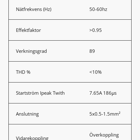
Nätfrekvens (Hz)
50-60hz
Effektfaktor
>0.95
Verkningsgrad
89
THD %
<10%
Startström Ipeak Twith
7.65A 186μs
Anslutning
5x0.5-1.5mm²
Överkoppling
Vidarekoppling