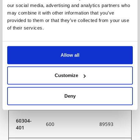
our social media, advertising and analytics partners who
60300-
600
83796
may combine it with other information that you’ve
401
provided to them or that they’ve collected from your use
of their services.
60301-
600
94672
401
Allow all
60302-
600
95253
401
Customize
60303-
Deny
600
95038
401
60304-
600
89593
401