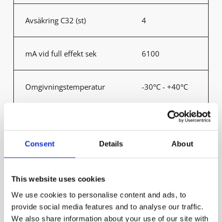
Avsäkring C32 (st)
4
mA vid full effekt sek
6100
Omgivningstemperatur
-30°C - +40°C
Max TC° 100 000h
70
Consent
Details
About
Produktvarianter
This website uses cookies
We use cookies to personalise content and ads, to
provide social media features and to analyse our traffic.
Artikel
Effekt armatur (W)
Lumen (armatur)
We also share information about your use of our site with