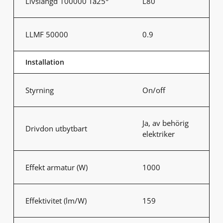
Livslängd 100000 Ta25°
L80
LLMF 50000
0.9
Installation
Styrning
On/off
Ja, av behörig
Drivdon utbytbart
elektriker
Effekt armatur (W)
1000
Effektivitet (lm/W)
159