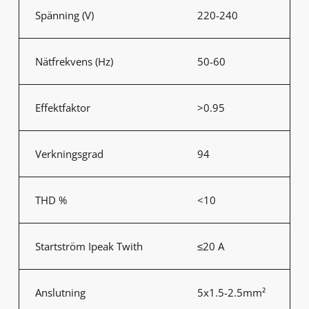
Spänning (V)
220-240
Nätfrekvens (Hz)
50-60
Effektfaktor
>0.95
Verkningsgrad
94
THD %
<10
Startström Ipeak Twith
≤20 A
Anslutning
5x1.5-2.5mm²