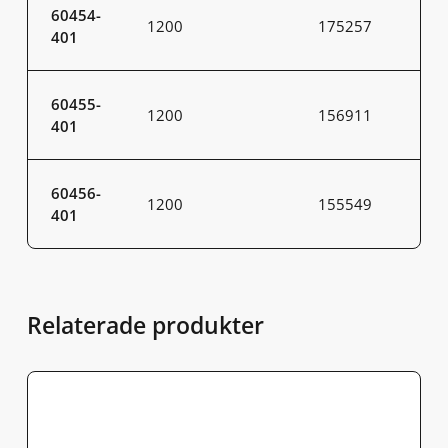
60454-
1200
175257
401
60455-
1200
156911
401
60456-
1200
155549
401
Relaterade produkter