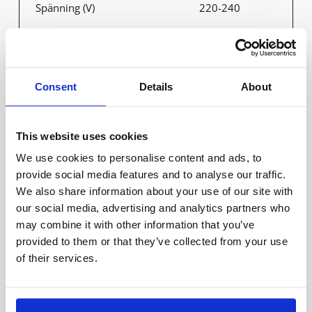
Spänning (V)
220-240
Nätfrekvens (Hz)
50-60
Consent
Details
About
Effektfaktor
0.96
This website uses cookies
Verkningsgrad
90
We use cookies to personalise content and ads, to
provide social media features and to analyse our traffic.
We also share information about your use of our site with
THD %
< 15 %
our social media, advertising and analytics partners who
may combine it with other information that you’ve
Startström Ipeak Twith
60A 350μs
provided to them or that they’ve collected from your use
of their services.
2m sladdställ
Anslutning
med stickpropp