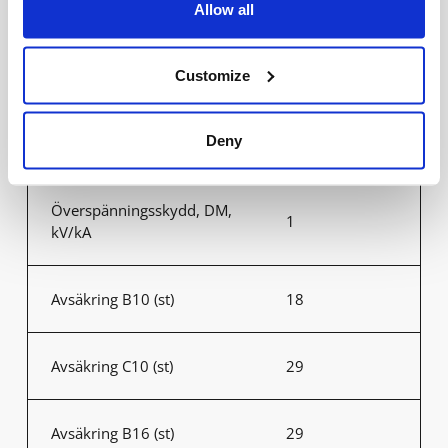
Allow all
Vidarekoppling
Nej
Customize
Överspänningsskydd, CM,
1
Deny
kV/kA
Överspänningsskydd, DM,
1
kV/kA
Avsäkring B10 (st)
18
Avsäkring C10 (st)
29
Avsäkring B16 (st)
29