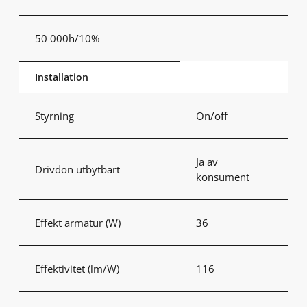
50 000h/10%
Installation
Styrning
On/off
Ja av
Drivdon utbytbart
konsument
Effekt armatur (W)
36
Effektivitet (lm/W)
116