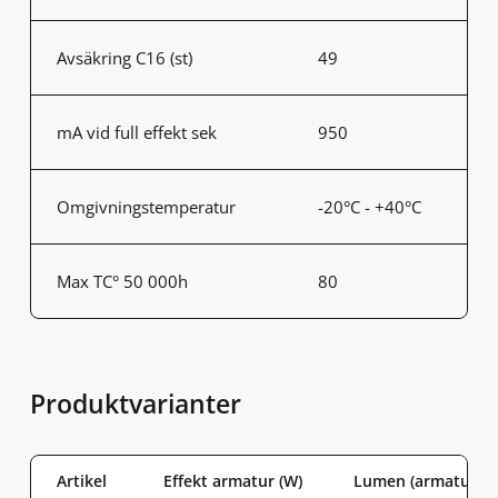
Avsäkring C16 (st)
49
mA vid full effekt sek
950
Omgivningstemperatur
-20°C - +40°C
Max TC° 50 000h
80
Produktvarianter
Artikel
Effekt armatur (W)
Lumen (armatur)