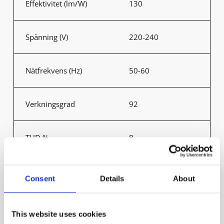
Effektivitet (lm/W)
130
Spänning (V)
220-240
Nätfrekvens (Hz)
50-60
Verkningsgrad
92
THD %
8
Startström Ipeak Twith
18.6A 222μs
Consent
Details
About
Anslutning
5x0.5-2.5mm²
This website uses cookies