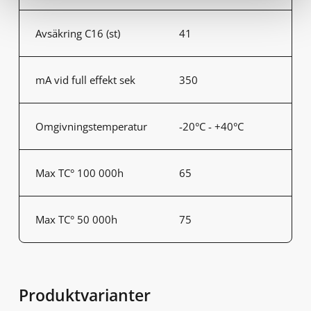
Avsäkring C16 (st)
41
mA vid full effekt sek
350
Omgivningstemperatur
-20°C - +40°C
Max TC° 100 000h
65
Max TC° 50 000h
75
Produktvarianter