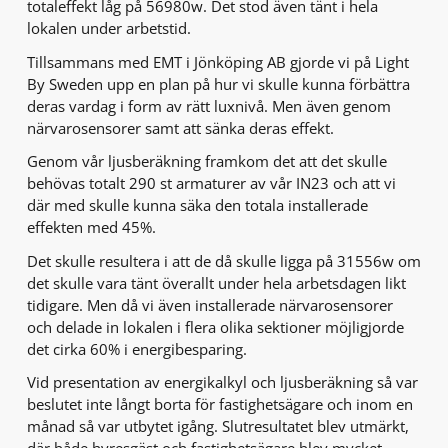
totaleffekt låg på 56980w. Det stod även tänt i hela
lokalen under arbetstid.
Tillsammans med EMT i Jönköping AB gjorde vi på Light
By Sweden upp en plan på hur vi skulle kunna förbättra
deras vardag i form av rätt luxnivå. Men även genom
närvarosensorer samt att sänka deras effekt.
Genom vår ljusberäkning framkom det att det skulle
behövas totalt 290 st armaturer av vår IN23 och att vi
där med skulle kunna säka den totala installerade
effekten med 45%.
Det skulle resultera i att de då skulle ligga på 31556w om
det skulle vara tänt överallt under hela arbetsdagen likt
tidigare. Men då vi även installerade närvarosensorer
och delade in lokalen i flera olika sektioner möjligjorde
det cirka 60% i energibesparing.
Vid presentation av energikalkyl och ljusberäkning så var
beslutet inte långt borta för fastighetsägare och inom en
månad så var utbytet igång. Slutresultatet blev utmärkt,
där både hyresgäst och fastighetsägare blev mycket