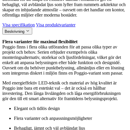
behagligt, väl avbländat ljus som lyfter fram rummets arkitektur och
skapar en inbjudande atmosfär – oavsett om det handlar om kontor,
offentliga miljöer eller moderna bostäder.
Visa specifikation
Visa produktvarianter
Beskrivning
Flera varianter för maximal flexibilitet
Poggio finns i flera olika utföranden för att passa olika typer av
projekt och behov. Serien erbjuder exempelvis olika
monteringsalternativ, storlekar och ljusfördelningar, vilket gör det
enkelt att anpassa belysningen efter både funktion och designidé.
Oavsett om du behöver punktbelysning, allmänljus eller en lösning
som integreras diskret i miljön finns en Poggio-variant som passar.
Med energieffektiv LED-teknik och material av hög kvalitet är
Poggio inte bara ett estetiskt val – det är också en hållbar
investering. Den långa livslängden och låga energiförbrukningen
gör den till ett smart alternativ för framtidens belysningsprojekt.
Elegant och tidlös design
Flera varianter och anpassningsmöjligheter
Behagligt, jämnt och väl avbländat ljus