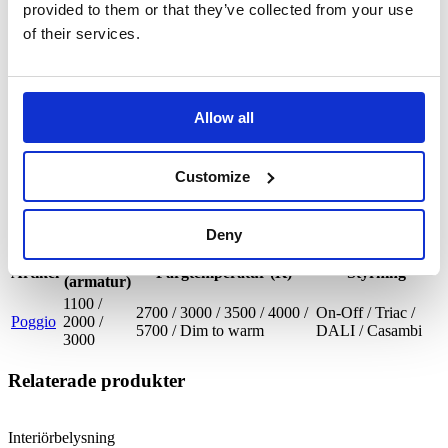
provided to them or that they’ve collected from your use
Installation
of their services.
Styrning
On-Off / Triac / DALI / Casambi
Effekt armatur (W)
7,5-30
Effektivitet (lm/W)
80-150
Spänning (V)
220-240
Allow all
Nätfrekvens (Hz)
50-60
Effektfaktor
0,9
Garanti
5 år
Customize
Produktvarianter
Deny
Lumen
Artikel
Färgtemperatur (K)
Styrning
(armatur)
1100 /
2700 / 3000 / 3500 / 4000 /
On-Off / Triac /
Poggio
2000 /
5700 / Dim to warm
DALI / Casambi
3000
Relaterade produkter
Interiörbelysning