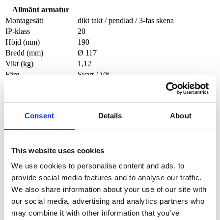
Allmänt armatur
Montagesätt
dikt takt / pendlad / 3-fas skena
IP-klass
20
Höjd (mm)
190
Bredd (mm)
Ø 117
Vikt (kg)
1,12
Färg
Svart / Vit
Färgkod (RAL)
9004 / 9003
Ljustekniskt
Ljuskälla
LED
Consent
Details
About
Lumen (armatur)
1100 / 2000 / 3000
2700 / 3000 / 3500 / 4000 / 5700 / Dim to
Färgtemperatur (K)
warm
Färgåtergivning (Ra)
80 / 90
This website uses cookies
SDCM
3
We use cookies to personalise content and ads, to
Spridningsvinkel (°)
15/ 24 / 40 / 60
provide social media features and to analyse our traffic.
Lins
Glas / Honeycomb
We also share information about your use of our site with
Livslängd 100000
L80
Ta25°
our social media, advertising and analytics partners who
Livslängd 50000
may combine it with other information that you’ve
L90
Ta25°