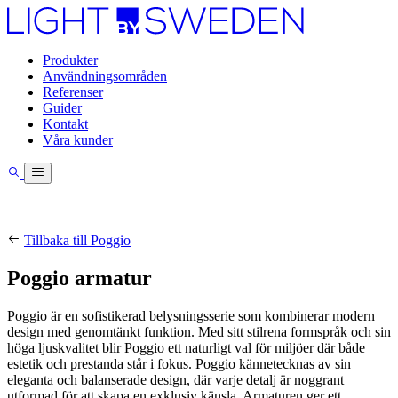
Produkter
Användningsområden
Referenser
Guider
Kontakt
Våra kunder
Tillbaka till Poggio
Poggio armatur
Poggio är en sofistikerad belysningsserie som kombinerar modern
design med genomtänkt funktion. Med sitt stilrena formspråk och sin
höga ljuskvalitet blir Poggio ett naturligt val för miljöer där både
estetik och prestanda står i fokus. Poggio kännetecknas av sin
eleganta och balanserade design, där varje detalj är noggrant
utformad för att skapa en exklusiv känsla. Armaturen ger ett