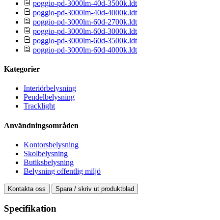
poggio-pd-3000lm-40d-3500k.ldt
poggio-pd-3000lm-40d-4000k.ldt
poggio-pd-3000lm-60d-2700k.ldt
poggio-pd-3000lm-60d-3000k.ldt
poggio-pd-3000lm-60d-3500k.ldt
poggio-pd-3000lm-60d-4000k.ldt
Kategorier
Interiörbelysning
Pendelbelysning
Tracklight
Användningsområden
Kontorsbelysning
Skolbelysning
Butiksbelysning
Belysning offentlig miljö
Kontakta oss
Spara / skriv ut produktblad
Specifikation