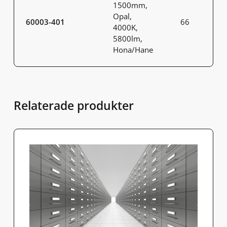
1500mm,
Opal,
60003-401
66
4000K,
5800lm,
Hona/Hane
Relaterade produkter