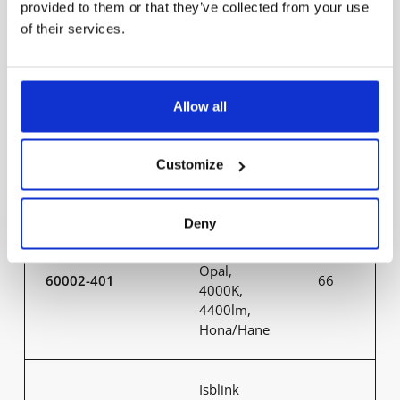
provided to them or that they’ve collected from your use
Linjär IP66
of their services.
Isblink
530mm,
Allow all
Opal,
60001-401
66
4000K,
2200lm,
Customize
Hona/Hane
Deny
Isblink
1200mm,
Opal,
60002-401
66
4000K,
4400lm,
Hona/Hane
Isblink